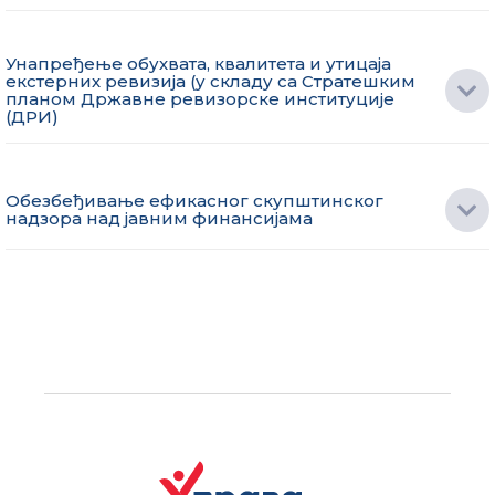
Унапређење обухвата, квалитета и утицаја
екстерних ревизија (у складу са Стратешким
планом Државне ревизорске институције
(ДРИ)
Обезбеђивање ефикасног скупштинског
надзора над јавним финансијама