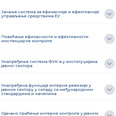
Јачање система за ефикасније и ефективније
управљање средствима ЕУ
Повећање ефикасности и ефективности
инспекцијске контроле
Унапређење система ФУК-а у институцијама
јавног сектора
Унапређена функција интерне ревизије у
јавном сектору у складу са међународним
стандардима и начелима
Ојачано праћење интерне контроле у јавном