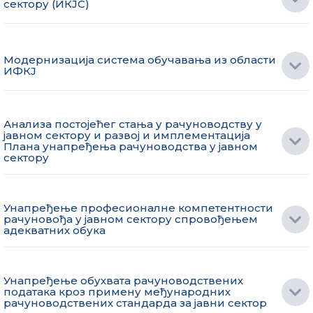
сектору (ИКЈС)
Модернизација система обучавања из области
ИФКЈ
Анализа постојећег стања у рачуноводству у
јавном сектору и развој и имплементација
Плана унапређења рачуноводства у јавном
сектору
Унапређење професионалне компетентности
рачуновођа у јавном сектору спровођењем
адекватних обука
Унапређење обухвата рачуноводствених
података кроз примену међународних
рачуноводствених стандарда за јавни сектор