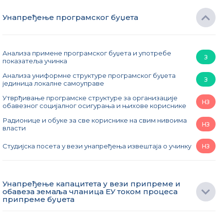
Унапређење програмског буџета
Анализа примене програмског буџета и употребе
З
показатеља учинка
Анализа униформне структуре програмског буџета
З
јединица локалне самоуправе
Утврђивање програмске структуре за организације
НЗ
обавезног социјалног осигурања и њихове кориснике
Радионице и обуке за све кориснике на свим нивоима
НЗ
власти
Студијска посета у вези унапређења извештаја о учинку
НЗ
Унапређење капацитета у вези припреме и
обавеза земаља чланица ЕУ током процеса
припреме буџета