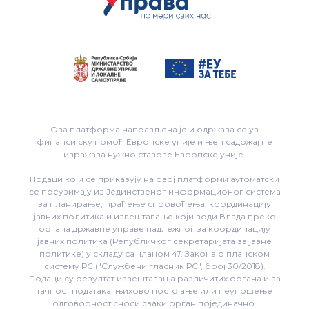
Ова платформа направљена је и одржава се уз
финансијску помоћ Европске уније и њен садржај не
изражава нужно ставове Европске уније.
Подаци који се приказују на овој платформи аутоматски
се преузимају из Јединственог информационог система
за планирање, праћење спровођења, координацију
јавних политика и извештавање који води Влада преко
органа државне управе надлежног за координацију
јавних политика (Републичког секретаријата за јавне
политике) у складу са чланом 47. Закона о планском
систему РС ("Службени гласник РС", број 30/2018).
Подаци су резултат извештавања различитих органа и за
тачност података, њихово постојање или неуношење
одговорност сноси сваки орган појединачно.