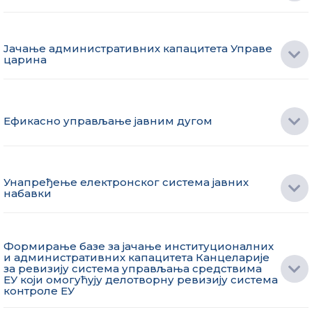
Јачање административних капацитета Управе
царина
Ефикасно управљање јавним дугом
Унапређење електронског система јавних
набавки
Формирање базе за јачање институционалних
и административних капацитета Канцеларије
за ревизију система управљања средствима
ЕУ који омогућују делотворну ревизију система
контроле ЕУ