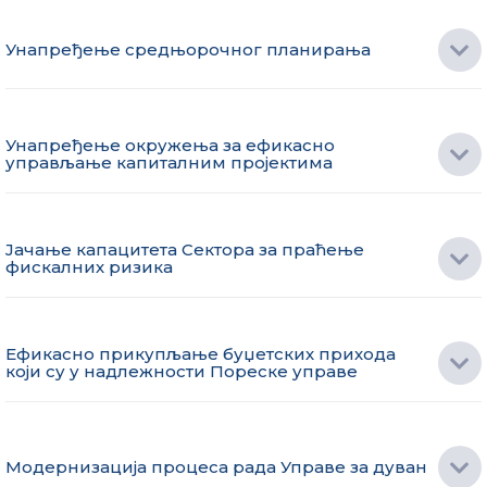
Унапређење средњорочног планирања
Унапређење окружења за ефикасно
управљање капиталним пројектима
Јачање капацитета Сектора за праћење
фискалних ризика
Ефикасно прикупљање буџетских прихода
који су у надлежности Пореске управе
Модернизација процеса рада Управе за дуван